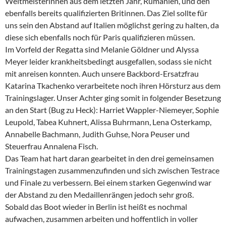
Weltmeisterinnen aus dem letzten Jahr, Rumänien, und den
ebenfalls bereits qualifizierten Britinnen. Das Ziel sollte für
uns sein den Abstand auf Italien möglichst gering zu halten, da
diese sich ebenfalls noch für Paris qualifizieren müssen.
Im Vorfeld der Regatta sind Melanie Göldner und Alyssa
Meyer leider krankheitsbedingt ausgefallen, sodass sie nicht
mit anreisen konnten. Auch unsere Backbord-Ersatzfrau
Katarina Tkachenko verarbeitete noch ihren Hörsturz aus dem
Trainingslager. Unser Achter ging somit in folgender Besetzung
an den Start (Bug zu Heck): Harriet Wappler-Niemeyer, Sophie
Leupold, Tabea Kuhnert, Alissa Buhrmann, Lena Osterkamp,
Annabelle Bachmann, Judith Guhse, Nora Peuser und
Steuerfrau Annalena Fisch.
Das Team hat hart daran gearbeitet in den drei gemeinsamen
Trainingstagen zusammenzufinden und sich zwischen Testrace
und Finale zu verbessern. Bei einem starken Gegenwind war
der Abstand zu den Medaillenrängen jedoch sehr groß.
Sobald das Boot wieder in Berlin ist heißt es nochmal
aufwachen, zusammen arbeiten und hoffentlich in voller