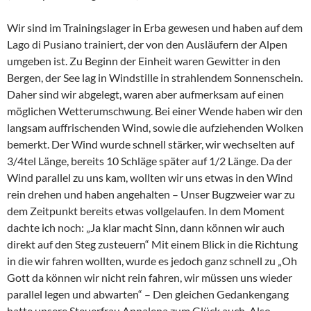
Wir sind im Trainingslager in Erba gewesen und haben auf dem
Lago di Pusiano trainiert, der von den Ausläufern der Alpen
umgeben ist. Zu Beginn der Einheit waren Gewitter in den
Bergen, der See lag in Windstille in strahlendem Sonnenschein.
Daher sind wir abgelegt, waren aber aufmerksam auf einen
möglichen Wetterumschwung. Bei einer Wende haben wir den
langsam auffrischenden Wind, sowie die aufziehenden Wolken
bemerkt. Der Wind wurde schnell stärker, wir wechselten auf
3/4tel Länge, bereits 10 Schläge später auf 1/2 Länge. Da der
Wind parallel zu uns kam, wollten wir uns etwas in den Wind
rein drehen und haben angehalten – Unser Bugzweier war zu
dem Zeitpunkt bereits etwas vollgelaufen. In dem Moment
dachte ich noch: „Ja klar macht Sinn, dann können wir auch
direkt auf den Steg zusteuern“ Mit einem Blick in die Richtung
in die wir fahren wollten, wurde es jedoch ganz schnell zu „Oh
Gott da können wir nicht rein fahren, wir müssen uns wieder
parallel legen und abwarten“ – Den gleichen Gedankengang
hatte unsere Steuerfrau Annalena zum Glück auch. Also