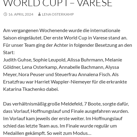
WORLD CUP I – VARESE
16. APRIL 2024
LENA OSTERKAMP
Am vergangenen Wochenende wurde die internationale
Saison eingeläutet. Der erste World Cup in Varese stand an.
Für unser Team ging der Achter in folgender Besetzung an den
Start:
Judith Guhse, Sophie Leupold, Alissa Buhrmann, Melanie
Göldner, Lena Osterkamp, Annabelle Bachmann, Alyssa
Meyer, Nora Peuser und Steuerfrau Annalena Fisch. Als
Ersatzfrau war Harriet Wappler-Niemeyer für die erkrankte
Katarina Tkachenko dabei.
Das verhältnismäßig große Meldefeld, 7 Boote, sorgte dafür,
dass Vorlauf, Hoffnungslauf und Finale ausgefahren wurden.
Im Vorlauf kam jeweils der erste weiter. Im Hoffnungslauf
schied das letzte Team aus. Im Finale wurde regulär um
Medaillen gekämpft. So weit zum Modus…