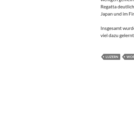
Regatta deutlic
Japan und im Fi
Insgesamt wurde
viel dazu gelernt
LUZERN
WOR