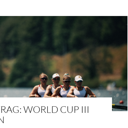
AG: WORLD CUP III
N