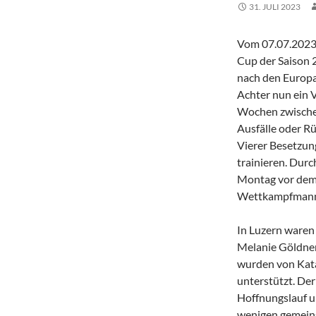
31. JULI 2023
Vom 07.07.2023 
Cup der Saison 
nach den Europa
Achter nun ein V
Wochen zwische
Ausfälle oder Rü
Vierer Besetzun
trainieren. Durc
Montag vor dem 
Wettkampfmanns
In Luzern waren
Melanie Göldner
wurden von Kata
unterstützt. Der
Hoffnungslauf un
wenigen gemein