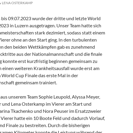
LENA OSTERKAMP
bis 09.07.2023 wurde der dritte und letzte World
2023 in Luzern ausgetragen. Unser Team hatte sich
meisterschaften stark dezimiert, sodass statt einem
ierer ohne an den Start ging. In den turbulenten
n den beiden Wettkämpfen gab es zunehmend
cktritte aus der Nationalmannschaft und die finale
g konnte erst kurzfristig beginnen gemeinsam zu
h einen weiteren Krankheitsausfall wurde erst am
World Cup Finale das erste Mal in der
chaft gemeinsam trainiert.
 aus unserem Team Sophie Leupold, Alyssa Meyer,
 und Lena Osterkamp im Vierer am Start und
rina Tkachenko und Nora Peuser im Ersatzzweier
 Vierer hatte ein 10 Boote Feld und dadurch Vorlauf,
d Finale zu bestreiten. Durch die bisherigen
samen Kilometer konnte die Leistung während der